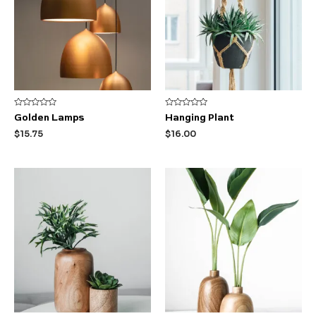
Rated
Rated
Golden Lamps
Hanging Plant
0
0
out
out
$
15.75
$
16.00
of
of
5
5