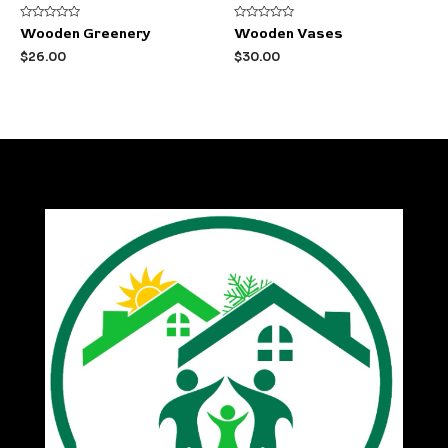
Rated
Rated
Wooden Greenery
Wooden Vases
0
0
out
out
$
26.00
$
30.00
of
of
5
5