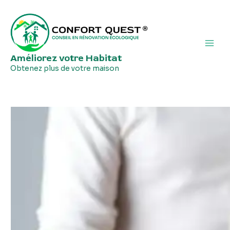
Aller
Navigation
Main
au
de
Men
contenu
l’article
Améliorez votre Habitat
Obtenez plus de votre maison